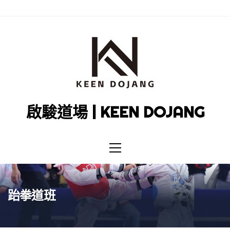
Skip
to
content
啟駿道場 | KEEN DOJANG
Primary
Menu
跆拳道班