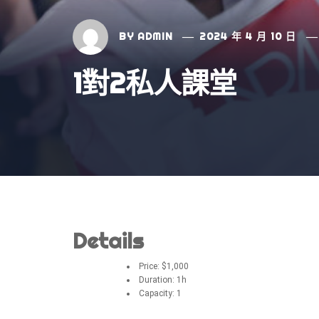
BY
ADMIN
2024 年 4 月 10 日
1對2私人課堂
Details
Price:
$
1,000
Duration:
1h
Capacity:
1