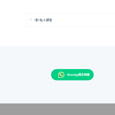
文
Previous
1對1私人課堂
章
post:
導
覽
WhatsApp報名熱線