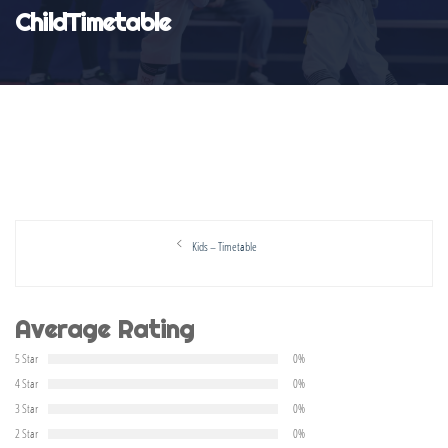
ChildTimetable
文
Previous
Kids – Timetable
章
post:
導
Average Rating
覽
5 Star
0%
4 Star
0%
3 Star
0%
2 Star
0%