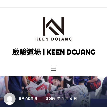
Skip
to
content
啟駿道場 | KEEN DOJANG
Primary
Menu
BY
ADMIN
2024 年 4 月 6 日